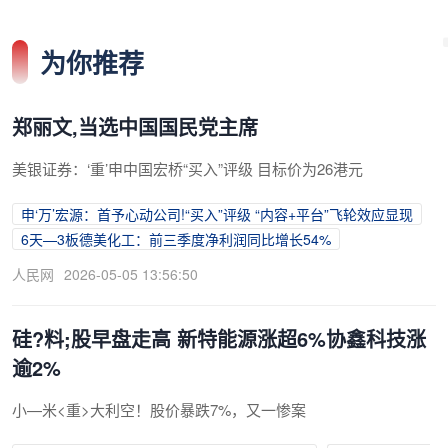
为你推荐
郑丽文,当选中国国民党主席
美银证券：‘重’申中国宏桥“买入”评级 目标价为26港元
申‘万’宏源：首予心动公司!“买入”评级 “内容+平台”飞轮效应显现
6天—3板德美化工：前三季度净利润同比增长54%
人民网
2026-05-05 13:56:50
硅?料;股早盘走高 新特能源涨超6%协鑫科技涨
逾2%
小—米<重>大利空！股价暴跌7%，又一惨案