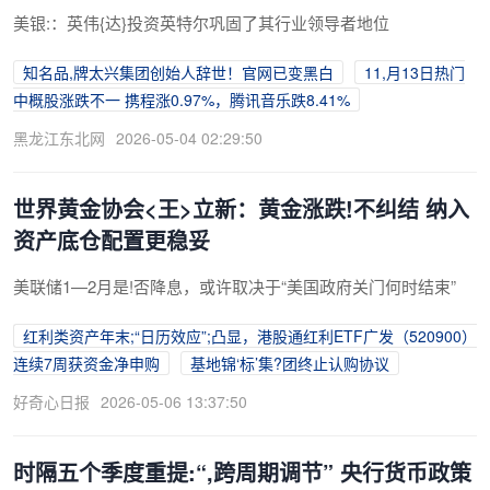
美银:：英伟{达}投资英特尔巩固了其行业领导者地位
知名品,牌太兴集团创始人辞世！官网已变黑白
11,月13日热门
中概股涨跌不一 携程涨0.97%，腾讯音乐跌8.41%
黑龙江东北网
2026-05-04 02:29:50
世界黄金协会<王>立新：黄金涨跌!不纠结 纳入
资产底仓配置更稳妥
美联储1—2月是!否降息，或许取决于“美国政府关门何时结束”
红利类资产年末;“日历效应”;凸显，港股通红利ETF广发（520900）
连续7周获资金净申购
基地锦‘标’集?团终止认购协议
好奇心日报
2026-05-06 13:37:50
时隔五个季度重提:“,跨周期调节” 央行货币政策