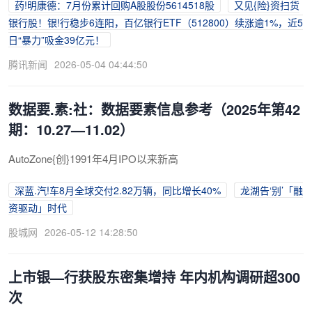
药!明康德：7月份累计回购A股股份5614518股
又见{险}资扫货
银行股！银!行稳步6连阳，百亿银行ETF（512800）续涨逾1%，近5
日“暴力”吸金39亿元！
腾讯新闻
2026-05-04 04:44:50
数据要.素:社：数据要素信息参考（2025年第42
期：10.27—11.02）
AutoZone{创}1991年4月IPO以来新高
深蓝.汽!车8月全球交付2.82万辆，同比增长40%
龙湖告‘别’「融
资驱动」时代
股城网
2026-05-12 14:28:50
上市银—行获股东密集增持 年内机构调研超300
次