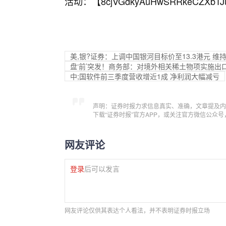
活动：【
8cjVGdkyAuHwSRRkeCZXbTJ
美,银?证券：上调中国银河目标价至13.3港元 维持
盘‘前’突发！商务部：对境外相关稀土物项实施出
中;国软件前三季度营收增近1成 净利润大幅减亏
声明：证券时报力求信息真实、准确，文章提及内
下载“证券时报”官方APP，或关注官方微信公众
网友评论
登录
后可以发言
网友评论仅供其表达个人看法，并不表明证券时报立场