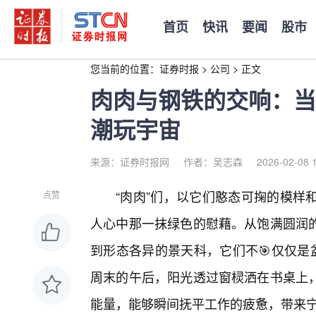
首页
快讯
要闻
股市
您当前的位置：
证券时报
>
公司
>
正文
肉肉与钢铁的交响：当
潮玩宇宙
来源：证券时报网
作者：吴志森
2026-02-08 
“肉肉”们，以它们憨态可掬的模样
点赞
人心中那一抹绿色的慰藉。从饱满圆润
到形态各异的景天科，它们不🎯仅仅是
周末的午后，阳光透过窗棂洒在书桌上
能量，能够瞬间抚平工作的疲惫，带来